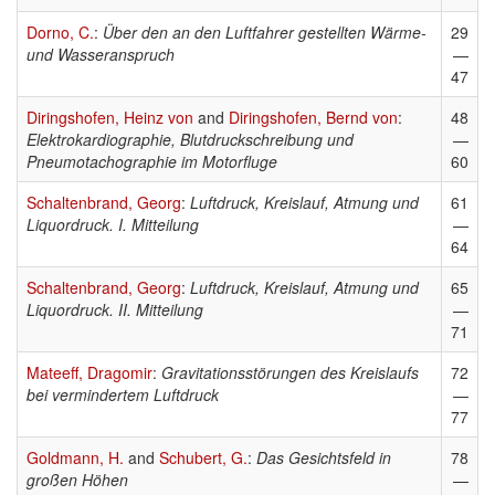
Dorno, C.
:
Über den an den Luftfahrer gestellten Wärme-
29
und Wasseranspruch
—
47
Diringshofen, Heinz von
and
Diringshofen, Bernd von
:
48
Elektrokardiographie, Blutdruckschreibung und
—
Pneumotachographie im Motorfluge
60
Schaltenbrand, Georg
:
Luftdruck, Kreislauf, Atmung und
61
Liquordruck. I. Mitteilung
—
64
Schaltenbrand, Georg
:
Luftdruck, Kreislauf, Atmung und
65
Liquordruck. II. Mitteilung
—
71
Mateeff, Dragomir
:
Gravitationsstörungen des Kreislaufs
72
bei vermindertem Luftdruck
—
77
Goldmann, H.
and
Schubert, G.
:
Das Gesichtsfeld in
78
großen Höhen
—