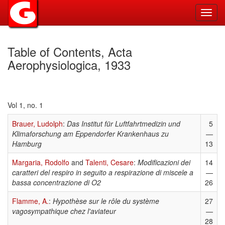
Toggl
navig
Table of Contents, Acta
Aerophysiologica, 1933
Vol 1, no. 1
Brauer, Ludolph
:
Das Institut für Luftfahrtmedizin und
5
Klimaforschung am Eppendorfer Krankenhaus zu
—
Hamburg
13
Margaria, Rodolfo
and
Talenti, Cesare
:
Modificazioni dei
14
caratteri del respiro in seguito a respirazione di miscele a
—
bassa concentrazione di O2
26
Flamme, A.
:
Hypothèse sur le rôle du système
27
vagosympathique chez l'aviateur
—
28